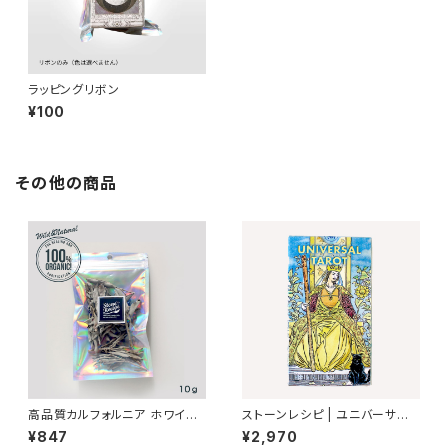
ラッピングリボン
¥100
その他の商品
高品質カルフォルニア ホワイト
ストーンレシピ | ユニバーサルタ
セージ (10ｇ)100％オーガニッ
ロット（UNIVERSAL TAROT）
¥847
¥2,970
ク | マインドフルネス、瞑想、ヨ
正規品 | 日本語小冊子付 占い