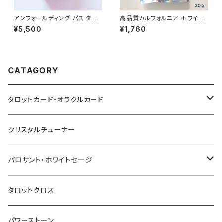
アンフォールディング パス タロ
高品質カルフォルニア ホワイト
ット（The Unfolding Path Ta
セージ (30ｇ)100％オーガニッ
¥5,500
¥1,760
rot）
ク | マインドフルネス、瞑想、ヨ
ガ、パワーストーンやタロットの
浄化に
CATAGORY
タロットカード・オラクルカード
タロットカード
クリスタルチューナー
オラクルカード
パロサント・ホワイトセージ
ホワイトセージ
タロットクロス
パロサント
パワーストーン